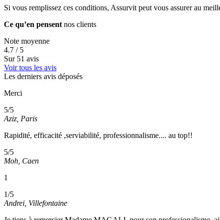
Si vous remplissez ces conditions, Assurvit peut vous assurer au meill
Ce qu’en pensent
nos clients
Note moyenne
4.7 / 5
Sur 51 avis
Voir tous les avis
Les derniers avis déposés
Merci
5/5
Aziz, Paris
Rapidité, efficacité ,serviabilité, professionnalisme.... au top!!
5/5
Moh, Caen
1
1/5
Andrei, Villefontaine
Je tiens à remercier Madame MAGALI, pour son professionalisme, aimab