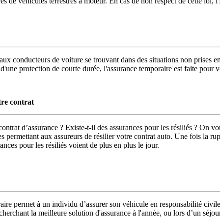
es de véhicules terrestres à moteur. En cas de non respect de cette loi, l'
ux conducteurs de voiture se trouvant dans des situations non prises en
r d'une protection de courte durée, l'assurance temporaire est faite pour 
tre contrat
ontrat d’assurance ? Existe-t-il des assurances pour les résiliés ? On v
ermettant aux assureurs de résilier votre contrat auto. Une fois la ruptu
nces pour les résiliés voient de plus en plus le jour.
re permet à un individu d’assurer son véhicule en responsabilité civile 
cherchant la meilleure solution d'assurance à l'année, ou lors d’un séjour